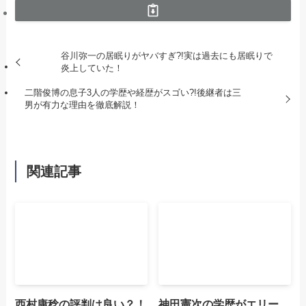
谷川弥一の居眠りがヤバすぎ?!実は過去にも居眠りで
炎上していた！
二階俊博の息子3人の学歴や経歴がスゴい?!後継者は三
男が有力な理由を徹底解説！
関連記事
西村康稔の評判は良い？！
神田憲次の学歴がエリー