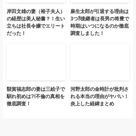
岸田文雄の妻（裕子夫人）
麻生太郎が引退する理由は
の経歴は美人秘書？！生い
3つ⁈後継者は長男の将豊で
立ちは社長令嬢でエリート
時期はいつになるのか徹底
だった！
調査しました！
額賀福志郎の妻は三絵子で
河野太郎の金時計が批判さ
馴れ初めは?!不倫の真相を
れる本当の理由がヤバい！
徹底調査！
炎上した経緯まとめ