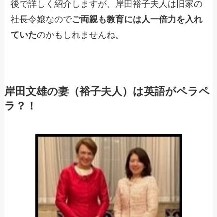
後で詳しく紹介しますが、岸田裕子夫人は旧家の
社長令嬢なので
ご両親も教育には人一倍力を入れ
ていた
のかもしれませんね。
岸田文雄の妻（裕子夫人）は英語がペラペ
ラ？！