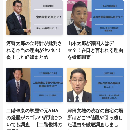
河野太郎の金時計が批判さ
山本太郎が韓国人はデ
れる本当の理由がヤバい！
マ？！在日と言われる理由
炎上した経緯まとめ
を徹底調査！
二階伸康の学歴や元ANA
岸田文雄の渋谷の自宅の場
の経歴がスゴい!?評判につ
所はどこ?!値段や引っ越し
いても調査！【二階俊博の
た理由を徹底調査しまし