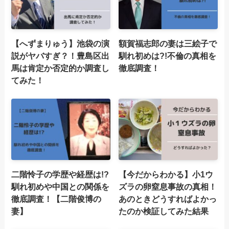
【へずまりゅう】池袋の演
額賀福志郎の妻は三絵子で
説がヤバすぎ？！豊島区出
馴れ初めは?!不倫の真相を
馬は肯定か否定的か調査し
徹底調査！
てみた！
二階怜子の学歴や経歴は!?
【今だからわかる】小1ウ
馴れ初めや中国との関係を
ズラの卵窒息事故の真相！
徹底調査！【二階俊博の
あのときどうすればよかっ
妻】
たのか検証してみた結果