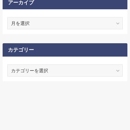
アーカイブ
ア
ー
カ
イ
ブ
カテゴリー
カ
テ
ゴ
リ
ー