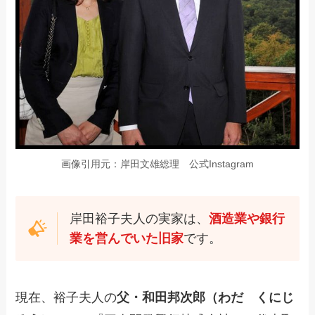
画像引用元：岸田文雄総理 公式Instagram
岸田裕子夫人の実家は、
酒造業や銀行
業を営んでいた旧家
です。
現在、裕子夫人の
父・和田邦次郎（わだ くにじ