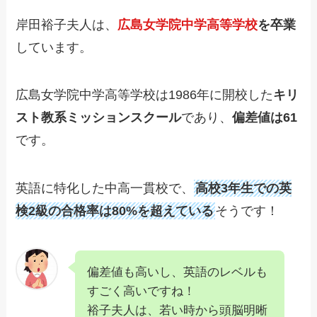
岸田裕子夫人は、
広島女学院中学高等学校
を卒業
しています。
広島女学院中学高等学校は1986年に開校した
キリ
スト教系ミッションスクール
であり、
偏差値は61
です。
英語に特化した中高一貫校で、
高校3年生での英
検2級の合格率は80%を超えている
そうです！
偏差値も高いし、英語のレベルも
すごく高いですね！
裕子夫人は、若い時から頭脳明晰