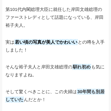
第101代内閣総理大臣に就任した岸田文雄総理の
ファーストレディとして話題になっている、岸田
裕子夫人。
実は
若い頃の写真が美人でかわいい
との噂を入手
しました！
そんな裕子夫人と岸田文雄総理の
馴れ初め
も気に
なりますよね。
そして驚くべきことに、この夫婦は
30年間も別居
していた
んだとか！