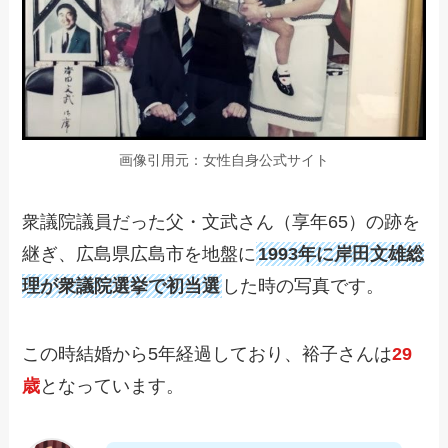
画像引用元：女性自身公式サイト
衆議院議員だった父・文武さん（享年65）の跡を
継ぎ、広島県広島市を地盤に
1993年に岸田文雄総
理が衆議院選挙で初当選
した時の写真です。
この時結婚から5年経過しており、裕子さんは
29
歳
となっています。