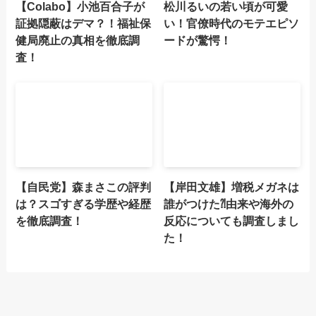
【Colabo】小池百合子が
松川るいの若い頃が可愛
証拠隠蔽はデマ？！福祉保
い！官僚時代のモテエピソ
健局廃止の真相を徹底調
ードが驚愕！
査！
【自民党】森まさこの評判
【岸田文雄】増税メガネは
は？スゴすぎる学歴や経歴
誰がつけた⁈由来や海外の
を徹底調査！
反応についても調査しまし
た！