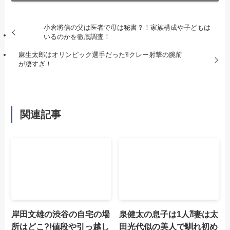
小倉將信の父は医者で母は秘書？！家族構成や子どもは
いるのかを徹底調査！
麻生太郎はオリンピック選手だった⁈クレー射撃の腕前
が凄すぎ！
関連記事
岸田文雄の渋谷の自宅の場
泉健太の息子は1人⁈妻は太
所はどこ?!値段や引っ越し
田光代似の美人で馴れ初め