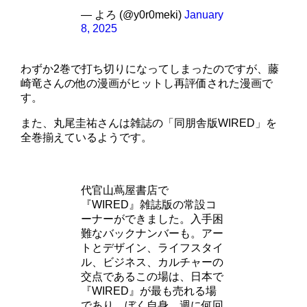
— よろ (@y0r0meki)
January
8, 2025
わずか2巻で打ち切りになってしまったのですが、藤
崎竜さんの他の漫画がヒットし再評価された漫画で
す。
また、丸尾圭祐さんは雑誌の「同朋舎版WIRED」を
全巻揃えているようです。
代官山蔦屋書店で
『WIRED』雑誌版の常設コ
ーナーができました。入手困
難なバックナンバーも。アー
トとデザイン、ライフスタイ
ル、ビジネス、カルチャーの
交点であるこの場は、日本で
『WIRED』が最も売れる場
であり、ぼく自身、週に何回