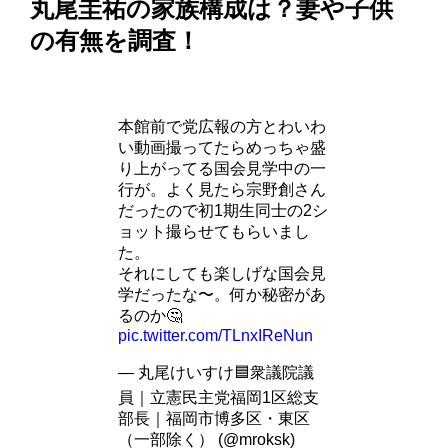
丸尾圭祐の家族構成は？妻や子供
の有無を調査！
本館前で党広報の方とわいわ
い動画撮ってたらめっちゃ盛
り上がってる国会見学中の一
行が。よく見たら宗野創さん
だったので初1期生同士の2シ
ョット撮らせてもらいまし
た。
それにしても楽しげな国会見
学だったな〜。何か秘密があ
るのか🤔
pic.twitter.com/TLnxIReNun
— 丸尾けいすけ🟦衆議院議
員｜立憲民主党福岡1区総支
部長｜福岡市博多区・東区
（一部除く） (@mroksk)