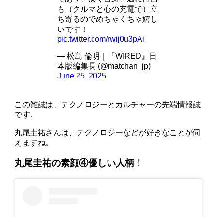
も（クルマと心の充電で）立
ち寄るのでめちゃくちゃ嬉し
いです！
pic.twitter.com/rwij0u3pAi
— 松島 倫明｜『WIRED』日
本版編集長 (@matchan_jp)
June 25, 2025
この雑誌は、テクノロジーとカルチャーの先端情報誌
です。
丸尾圭祐さんは、テクノロジーなどが好きなことが伺
えますね。
丸尾圭祐の素顔④優しい人柄！