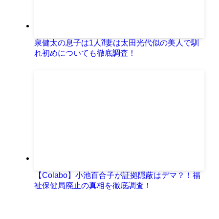
泉健太の息子は1人⁈妻は太田光代似の美人で馴
れ初めについても徹底調査！
【Colabo】小池百合子が証拠隠蔽はデマ？！福
祉保健局廃止の真相を徹底調査！