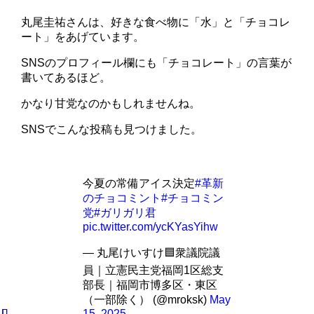
丸尾圭祐さんは、好きな食べ物に「水」と「チョコレ
ート」をあげています。
SNSのプロフィール欄にも「チョコレート」の言葉が
書いてあるほど。
かなり甘党なのかもしれませんね。
SNSでこんな投稿も見つけました。
今夏の常備アイス決定
#革新
のチョコミント
#チョコミン
党
#ガリガリ君
pic.twitter.com/ycKYasYihw
— 丸尾けいすけ🟦衆議院議
員｜立憲民主党福岡1区総支
部長｜福岡市博多区・東区
（一部除く） (@mroksk)
May
15, 2025