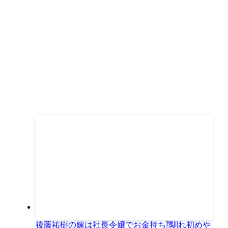
後藤祐樹の嫁は社長令嬢でお金持ち⁈馴れ初めや