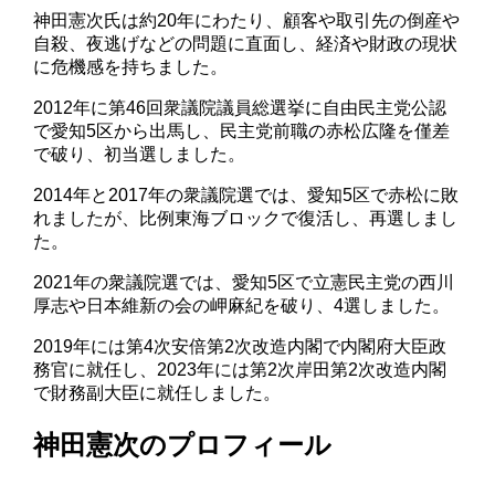
神田憲次氏は約20年にわたり、顧客や取引先の倒産や
自殺、夜逃げなどの問題に直面し、経済や財政の現状
に危機感を持ちました。
2012年に第46回衆議院議員総選挙に自由民主党公認
で愛知5区から出馬し、民主党前職の赤松広隆を僅差
で破り、初当選しました。
2014年と2017年の衆議院選では、愛知5区で赤松に敗
れましたが、比例東海ブロックで復活し、再選しまし
た。
2021年の衆議院選では、愛知5区で立憲民主党の西川
厚志や日本維新の会の岬麻紀を破り、4選しました。
2019年には第4次安倍第2次改造内閣で内閣府大臣政
務官に就任し、2023年には第2次岸田第2次改造内閣
で財務副大臣に就任しました。
神田憲次のプロフィール