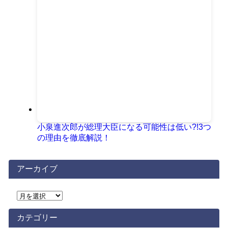
小泉進次郎が総理大臣になる可能性は低い?!3つ
の理由を徹底解説！
アーカイブ
ア
ー
カ
カテゴリー
イ