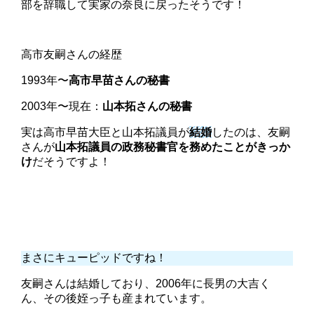
部を辞職して実家の奈良に戻ったそうです！
高市友嗣さんの経歴
1993年〜
高市早苗さんの秘書
2003年〜現在：
山本拓さんの秘書
実は高市早苗大臣と山本拓議員が
結婚
したのは、友嗣
さんが
山本拓議員の政務秘書官を務めたことがきっか
け
だそうですよ！
まさにキューピッドですね！
友嗣さんは結婚しており、2006年に長男の大吉く
ん、その後姪っ子も産まれています。