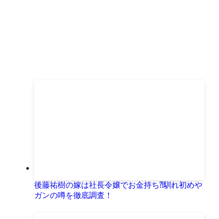
後藤祐樹の嫁は社長令嬢でお金持ち⁈馴れ初めや
ガンの噂を徹底調査！