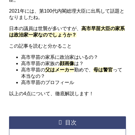
2021年には、第100代内閣総理大臣に出馬して話題と
なりましたね。
日本の議員は世襲が多いですが、
高市早苗大臣の家系
は政治家一家なのでしょうか？
この記事を読むと分かること
高市早苗の家系に政治家はいるの？
高市早苗の家族の
顔画像
は？
高市早苗の
父はメーカー
勤めで、
母は警官
って
本当なの？
高市早苗のプロフィール
以上の4点について、徹底解説します！
目次