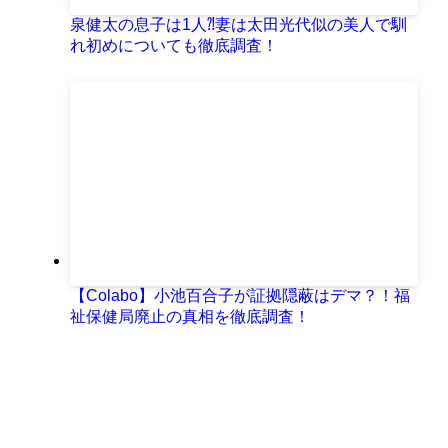
泉健太の息子は1人⁈妻は太田光代似の美人で馴
れ初めについても徹底調査！
【Colabo】小池百合子が証拠隠蔽はデマ？！福
祉保健局廃止の真相を徹底調査！