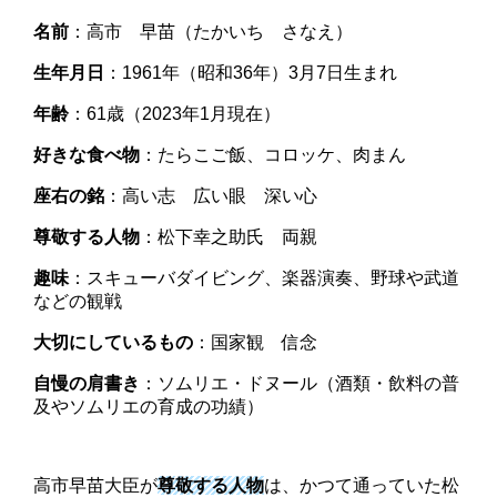
名前
：高市 早苗（たかいち さなえ）
生年月日
：1961年（昭和36年）3月7日生まれ
年齢
：61歳（2023年1月現在）
好きな食べ物
：たらこご飯、コロッケ、肉まん
座右の銘
：高い志 広い眼 深い心
尊敬する人物
：松下幸之助氏 両親
趣味
：スキューバダイビング、楽器演奏、野球や武道
などの観戦
大切にしているもの
：国家観 信念
自慢の肩書き
：ソムリエ・ドヌール（酒類・飲料の普
及やソムリエの育成の功績）
高市早苗大臣が
尊敬する人物
は、かつて通っていた松