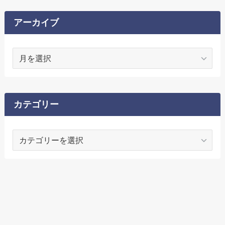
アーカイブ
ア
ー
カ
イ
ブ
カテゴリー
カ
テ
ゴ
リ
ー