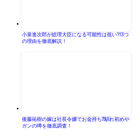
小泉進次郎が総理大臣になる可能性は低い?!3つ
の理由を徹底解説！
後藤祐樹の嫁は社長令嬢でお金持ち⁈馴れ初めや
ガンの噂を徹底調査！