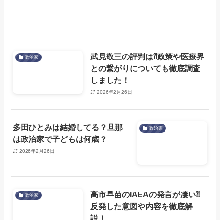
武見敬三の評判は⁈政策や医療界
政治家
との繋がりについても徹底調査
しました！
2026年2月26日
多田ひとみは結婚してる？旦那
政治家
は政治家で子どもは何歳？
2026年2月26日
高市早苗のIAEAの発言が凄い⁈
政治家
反発した意図や内容を徹底解
説！