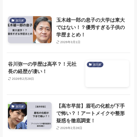
玉木雄一郎の息子の大学は東大
政治家
ではない！？優秀すぎる子供の
学歴まとめ！
2026年3月1日
谷川弥一の学歴は高卒？！元社
政治家
長の経歴が凄い！
2026年2月28日
【高市早苗】眉毛の化粧が下手
政治家
で怖い？！アートメイクや整形
疑惑を徹底調査！
2026年2月28日