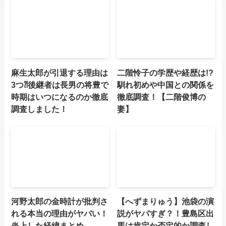
麻生太郎が引退する理由は
二階怜子の学歴や経歴は!?
3つ⁈後継者は長男の将豊で
馴れ初めや中国との関係を
時期はいつになるのか徹底
徹底調査！【二階俊博の
調査しました！
妻】
河野太郎の金時計が批判さ
【へずまりゅう】池袋の演
れる本当の理由がヤバい！
説がヤバすぎ？！豊島区出
炎上した経緯まとめ
馬は肯定か否定的か調査し