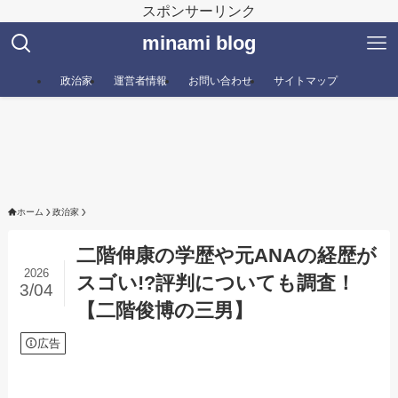
スポンサーリンク
minami blog
政治家
運営者情報
お問い合わせ
サイトマップ
ホーム
政治家
二階伸康の学歴や元ANAの経歴が
2026
スゴい!?評判についても調査！
3/04
【二階俊博の三男】
広告