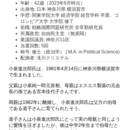
年齢：42歳（2023年9月時点）
出身地: 日本 神奈川県 横須賀市
学歴: 関東学院大学 経済学部 経営学科 卒業、コ
ロンビア大学 大学院 修了
前職: 戦略国際問題研究所 非常勤研究員
所属政党: 自由民主党 （無派閥）
衆議院議員: 神奈川11区
当選回数: 5回
称号: 修士（政治学） ( M.A. in Political Science)
配偶者: 滝川クリステル
小泉進次郎氏は、1981年4月14日に神奈川県横須賀市
で生まれました。
父親は小泉純一郎元首相、母親はエスエス製薬の元会
長の孫である宮本佳代子さんです。
両親は1982年に離婚し、小泉進次郎氏は父方の伯母
である道子さんに育てられたそう。
道子さんは小泉進次郎氏にとって実の母親と同じよう
に愛情を注ぎましたが、彼は中学2年生まで伯母だと