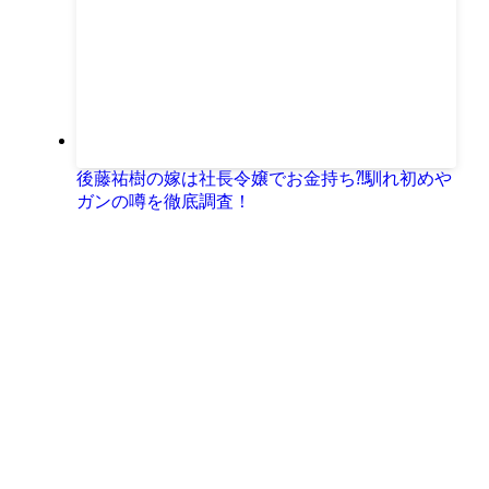
後藤祐樹の嫁は社長令嬢でお金持ち⁈馴れ初めや
ガンの噂を徹底調査！