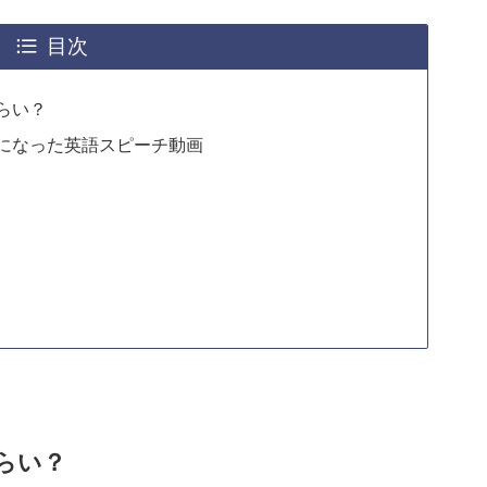
目次
らい？
になった英語スピーチ動画
らい？