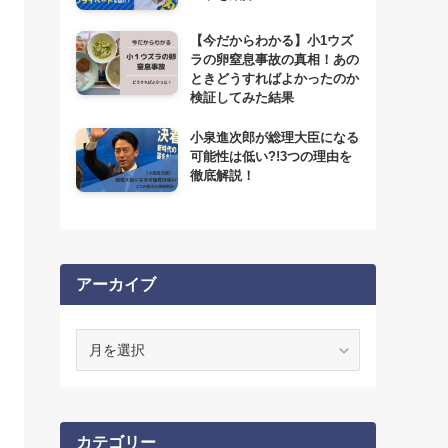
【今だからわかる】小1ウズ
ラの卵窒息事故の真相！あの
ときどうすればよかったのか
検証してみた結果
小泉進次郎が総理大臣になる
可能性は低い?!3つの理由を
徹底解説！
アーカイブ
ア
ー
カ
イ
ブ
カテゴリー