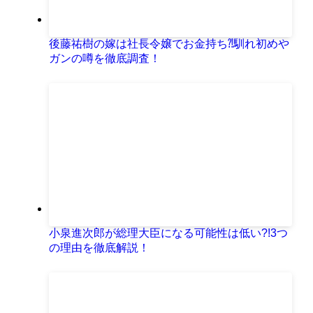
後藤祐樹の嫁は社長令嬢でお金持ち⁈馴れ初めや
ガンの噂を徹底調査！
小泉進次郎が総理大臣になる可能性は低い?!3つ
の理由を徹底解説！