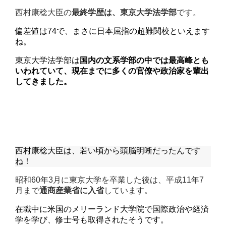
西村康稔大臣の
最終学歴は、東京大学法学部
です。
偏差値は74で、まさに日本屈指の超難関校といえます
ね。
東京大学法学部は
国内の文系学部の中では最高峰とも
いわれていて、現在までに多くの官僚や政治家を輩出
してきました。
西村康稔大臣は、若い頃から頭脳明晰だったんです
ね！
昭和60年3月に東京大学を卒業した後は、平成11年7
月まで
通商産業省に入省
しています。
在職中に米国のメリーランド大学院で国際政治や経済
学を学び、修士号も取得されたそうです。