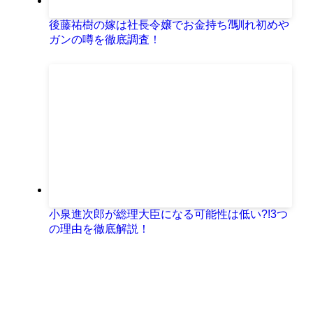
後藤祐樹の嫁は社長令嬢でお金持ち⁈馴れ初めや
ガンの噂を徹底調査！
小泉進次郎が総理大臣になる可能性は低い?!3つ
の理由を徹底解説！