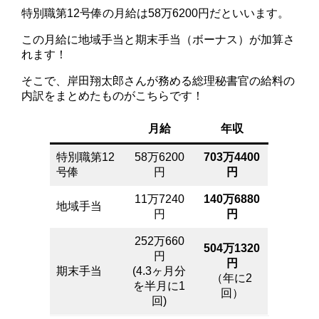
特別職第12号俸の月給は58万6200円だといいます。
この月給に地域手当と期末手当（ボーナス）が加算さ
れます！
そこで、岸田翔太郎さんが務める総理秘書官の給料の
内訳をまとめたものがこちらです！
月給
年収
特別職第12
58万6200
703万4400
号俸
円
円
11万7240
140万6880
地域手当
円
円
252万660
504万1320
円
円
期末手当
(4.3ヶ月分
（年に2
を半月に1
回）
回)