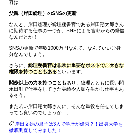
容は
父親（岸田総理）のSNSの更新
なんと、岸田総理が総理秘書官である岸田翔太郎さん
に期待する仕事の一つが、SNSによる官邸からの発信
なんだとか！
SNSの更新で年収1000万円なんて、なんていいご身
分なんでしょう。
さらに、
総理秘書官は非常に重要なポストで、大きな
権限を持つこともある
といいます。
閣僚以上の力を持つことも
あり、総理とともに長い間
永田町で仕事をしてきた実績や人脈を生かし仕事もあ
るそう。
まだ若い岸田翔太郎さんに、そんな重役を任せてしま
っても良いのでしょうか…。
岸田文雄の息子は3人で学歴が優秀？！出身大学を
徹底調査してみました！