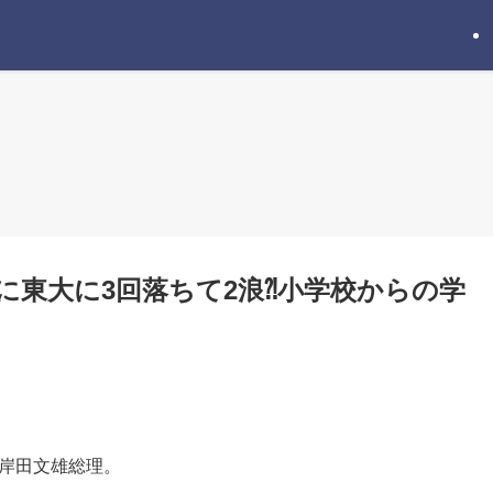
に東大に3回落ちて2浪⁈小学校からの学
、岸田文雄総理。