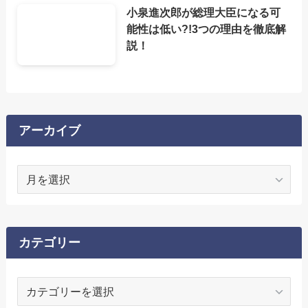
小泉進次郎が総理大臣になる可
能性は低い?!3つの理由を徹底解
説！
アーカイブ
ア
ー
カ
イ
ブ
カテゴリー
カ
テ