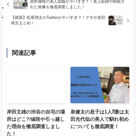
西村康稔の美人図鑑がヤバすぎ？！炎上経緯や削除さ
れた画像を徹底調査しました！
【維新】松尾翔太のTwitterがヤバすぎ？！デモや差別
発言まとめ！
関連記事
岸田文雄の渋谷の自宅の場
泉健太の息子は1人⁈妻は太
所はどこ?!値段や引っ越し
田光代似の美人で馴れ初め
た理由を徹底調査しまし
についても徹底調査！
た！