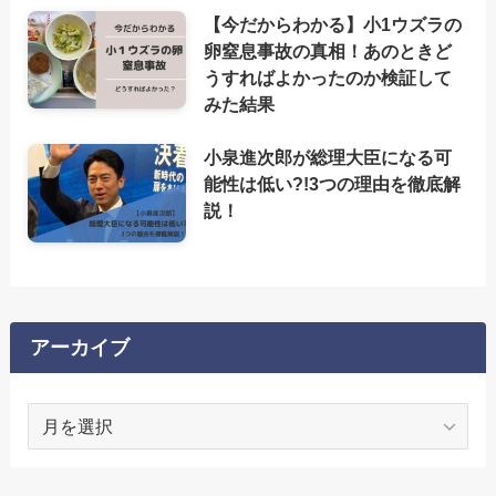
【今だからわかる】小1ウズラの
卵窒息事故の真相！あのときど
うすればよかったのか検証して
みた結果
小泉進次郎が総理大臣になる可
能性は低い?!3つの理由を徹底解
説！
アーカイブ
ア
ー
カ