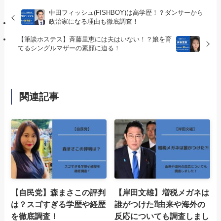
中田フィッシュ(FISHBOY)は高学歴！？ダンサーから
政治家になる理由も徹底調査！
【筆談ホステス】斉藤里恵には夫はいない！？娘を育
てるシングルマザーの素顔に迫る！
関連記事
【自民党】森まさこの評判
【岸田文雄】増税メガネは
は？スゴすぎる学歴や経歴
誰がつけた⁈由来や海外の
を徹底調査！
反応についても調査しまし