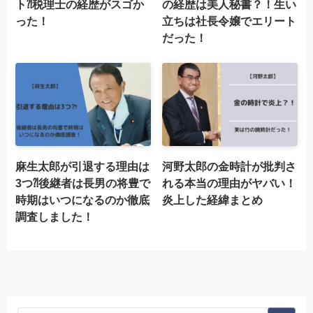
ト⁈税理士の経歴がスゴか
の経歴は美人秘書？！生い
った！
立ちは社長令嬢でエリート
だった！
麻生太郎が引退する理由は
河野太郎の金時計が批判さ
3つ⁈後継者は長男の将豊で
れる本当の理由がヤバい！
時期はいつになるのか徹底
炎上した経緯まとめ
調査しました！