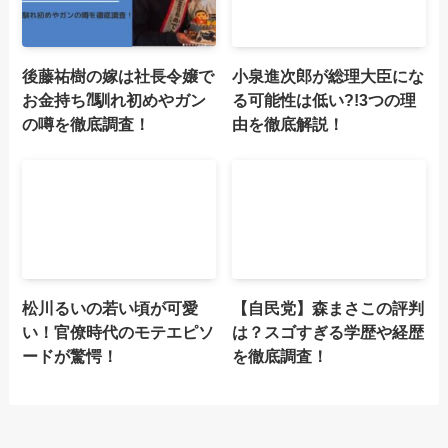
後藤祐樹の嫁は社長令嬢で
小泉進次郎が総理大臣にな
お金持ち⁈馴れ初めやガン
る可能性は低い?!3つの理
の噂を徹底調査！
由を徹底解説！
松川るいの若い頃が可愛
【自民党】森まさこの評判
い！官僚時代のモテエピソ
は？スゴすぎる学歴や経歴
ードが驚愕！
を徹底調査！