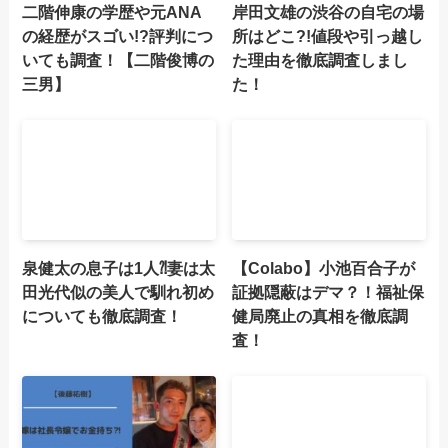
二階伸康の学歴や元ANA
岸田文雄の渋谷の自宅の場
の経歴がスゴい!?評判につ
所はどこ?!値段や引っ越し
いても調査！【二階俊博の
た理由を徹底調査しまし
三男】
た！
泉健太の息子は1人⁈妻は太
【Colabo】小池百合子が
田光代似の美人で馴れ初め
証拠隠蔽はデマ？！福祉保
についても徹底調査！
健局廃止の真相を徹底調
査！