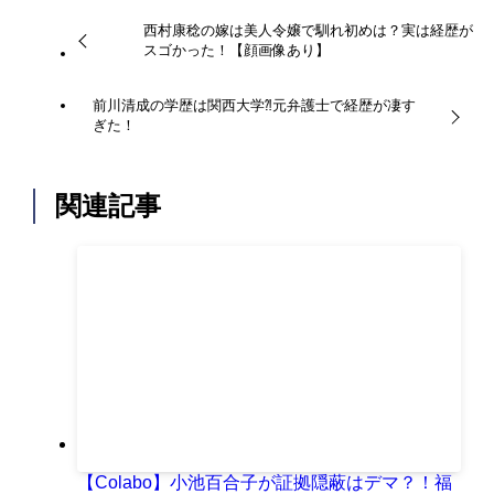
西村康稔の嫁は美人令嬢で馴れ初めは？実は経歴が
スゴかった！【顔画像あり】
前川清成の学歴は関西大学⁈元弁護士で経歴が凄す
ぎた！
関連記事
【Colabo】小池百合子が証拠隠蔽はデマ？！福