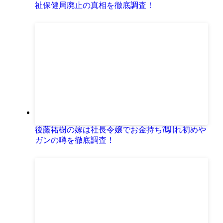
祉保健局廃止の真相を徹底調査！
後藤祐樹の嫁は社長令嬢でお金持ち⁈馴れ初めや
ガンの噂を徹底調査！