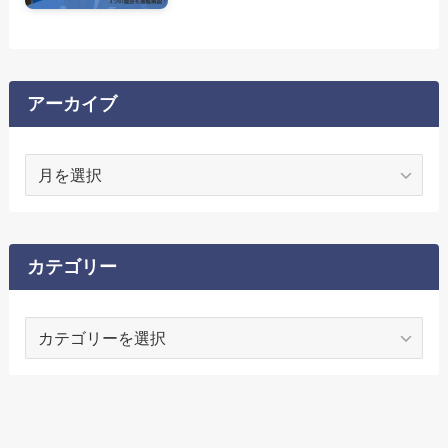
アーカイブ
ア
ー
カ
イ
ブ
カテゴリー
カ
テ
ゴ
リ
ー