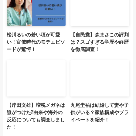
松川るいの若い頃が可愛
【自民党】森まさこの評判
い！官僚時代のモテエピソ
は？スゴすぎる学歴や経歴
ードが驚愕！
を徹底調査！
【岸田文雄】増税メガネは
丸尾圭祐は結婚して妻や子
誰がつけた⁈由来や海外の
供がいる？家族構成やプラ
反応についても調査しまし
イベートを紹介！
た！