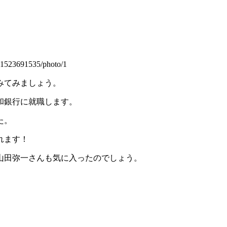
1523691535/photo/1
みてみましょう。
和銀行に就職します。
た。
れます！
山田弥一さんも気に入ったのでしょう。
。