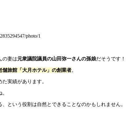
2835294547/photo/1
んの妻は
元衆議院議員の山田弥一さんの孫娘
だそうです！
老舗旅館「大月ホテル」の創業者
。
めた実績があります。
ね。
る、という役割は自然とできることなのかもしれません。