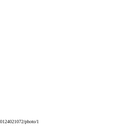
0124021072/photo/1