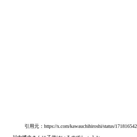
引用元：https://x.com/kawauchihiroshi/status/171816542