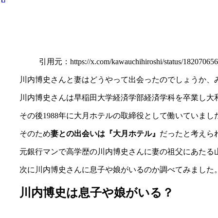
引用元：https://x.com/kawauchihiroshi/status/182070656
川内博史さんと妻はどうやって出会ったのでしょうか、
川内博史さんは早稲田大学経済学部経済学科を卒業し大
その後1988年に大月ホテルの取締役として働いていまし
そのため
妻との出会いは『大月ホテル』
だったと考えら
元銀行マンで高学歴の川内博史さんに妻の祖父にあたる
次に川内博史さんに息子や娘がいるのか調べてみました
川内博史は息子や娘がいる？