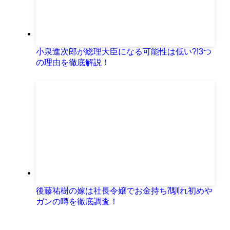
小泉進次郎が総理大臣になる可能性は低い?!3つ
の理由を徹底解説！
後藤祐樹の嫁は社長令嬢でお金持ち⁈馴れ初めや
ガンの噂を徹底調査！