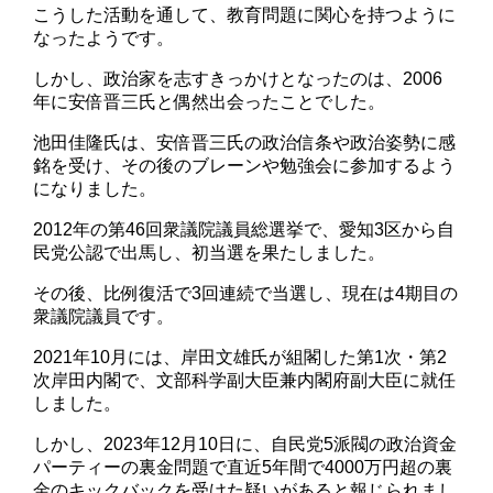
こうした活動を通して、教育問題に関心を持つように
なったようです。
しかし、政治家を志すきっかけとなったのは、2006
年に安倍晋三氏と偶然出会ったことでした。
池田佳隆氏は、安倍晋三氏の政治信条や政治姿勢に感
銘を受け、その後のブレーンや勉強会に参加するよう
になりました。
2012年の第46回衆議院議員総選挙で、愛知3区から自
民党公認で出馬し、初当選を果たしました。
その後、比例復活で3回連続で当選し、現在は4期目の
衆議院議員です。
2021年10月には、岸田文雄氏が組閣した第1次・第2
次岸田内閣で、文部科学副大臣兼内閣府副大臣に就任
しました。
しかし、2023年12月10日に、自民党5派閥の政治資金
パーティーの裏金問題で直近5年間で4000万円超の裏
金のキックバックを受けた疑いがあると報じられまし