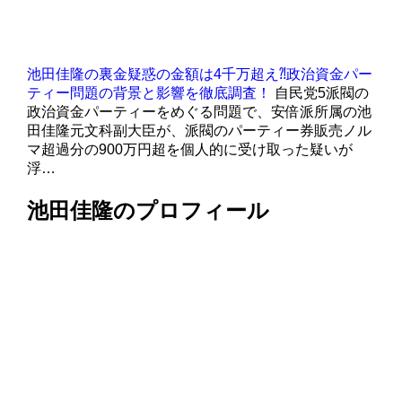
池田佳隆の裏金疑惑の金額は4千万超え⁈政治資金パー
ティー問題の背景と影響を徹底調査！
自民党5派閥の
政治資金パーティーをめぐる問題で、安倍派所属の池
田佳隆元文科副大臣が、派閥のパーティー券販売ノル
マ超過分の900万円超を個人的に受け取った疑いが
浮…
池田佳隆のプロフィール