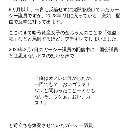
8カ月以上、一言も反論せずに沈黙を続けていたガー
シー議員ですが、2023年2月に入ってから、突如、配
信で反撃に打って出ます。
ここにきて暗号資産女子の金ちゃんのことを「強盗
犯」などと罵倒するほど、ブチギレてしまいました。
2023年2月7日のガーシー議員の配信中に、国会議員
とは思えないドスの効いた声で
「俺はオノレに何かしたか、
一回でも？ おいゴラァ！
ワレと関わったこと一ミリも
ないぞ、ワシぁ。おい、カ
ス！」
と苛立ちを爆発させていたガーシー議員。