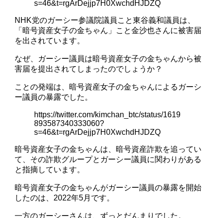
s=46&t=rgArDejjp7H0XwchdHJDZQ
NHK党のガーシー参議院議員こと東谷義和議員は、
「暗号資産女子の金ちゃん」こと金沙也さんに被害届
を出されています。
なぜ、ガーシー議員は暗号資産女子の金ちゃんから被
害届を提出されてしまったのでしょうか？
ことの発端は、暗号資産女子の金ちゃんによるガーシ
ー議員の暴露でした。
https://twitter.com/kimchan_btc/status/1619
893587340333060?
s=46&t=rgArDejjp7H0XwchdHJDZQ
暗号資産女子の金ちゃんは、暗号資産詐欺を追ってい
て、その詐欺グループとガーシー議員に関わりがある
と指摘しています。
暗号資産女子の金ちゃんがガーシー議員の暴露を開始
したのは、2022年5月です。
一方のガーシーさんは、ずっとだんまりでした。