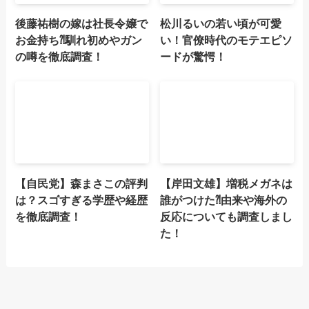
後藤祐樹の嫁は社長令嬢で
松川るいの若い頃が可愛
お金持ち⁈馴れ初めやガン
い！官僚時代のモテエピソ
の噂を徹底調査！
ードが驚愕！
【自民党】森まさこの評判
【岸田文雄】増税メガネは
は？スゴすぎる学歴や経歴
誰がつけた⁈由来や海外の
を徹底調査！
反応についても調査しまし
た！