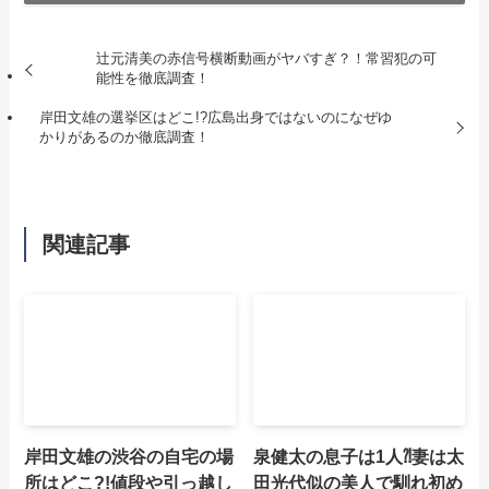
辻元清美の赤信号横断動画がヤバすぎ？！常習犯の可
能性を徹底調査！
岸田文雄の選挙区はどこ!?広島出身ではないのになぜゆ
かりがあるのか徹底調査！
関連記事
岸田文雄の渋谷の自宅の場
泉健太の息子は1人⁈妻は太
所はどこ?!値段や引っ越し
田光代似の美人で馴れ初め