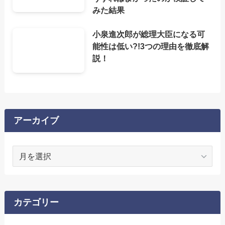
みた結果
小泉進次郎が総理大臣になる可
能性は低い?!3つの理由を徹底解
説！
アーカイブ
ア
ー
カ
イ
ブ
カテゴリー