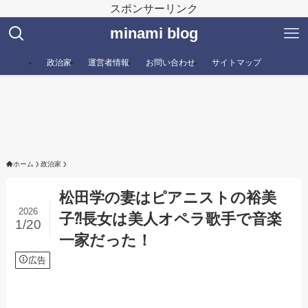
スポンサーリンク
minami blog
政治家
運営者情報
お問い合わせ
サイトマップ
ホーム
政治家
松田学の妻はピアニストの裕美
2026
子⁈長女は美人オペラ歌手で音楽
1/20
一家だった！
広告