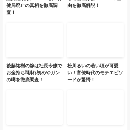
健局廃止の真相を徹底調
由を徹底解説！
査！
後藤祐樹の嫁は社長令嬢で
松川るいの若い頃が可愛
お金持ち⁈馴れ初めやガン
い！官僚時代のモテエピソ
の噂を徹底調査！
ードが驚愕！