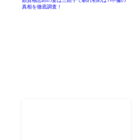
額賀福志郎の妻は三絵子で馴れ初めは?!不倫の
真相を徹底調査！