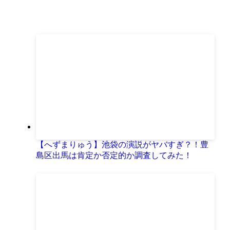
【へずまりゅう】池袋の演説がヤバすぎ？！豊
島区出馬は肯定か否定的か調査してみた！