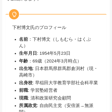
下村博文氏のプロフィール
名前
：下村博文（しもむら・はくぶ
ん）
生年月日
: 1954年5月23日
年齢
：69歳（2024年3月時点）
出生地
: 日本群馬県群馬郡倉渕村（現・
高崎市）
出身校
: 早稲田大学教育学部社会科卒業
前職
: 学習塾経営者
現職
: 清和政策研究会顧問
所属政党
: 自由民主党（安倍派→無派