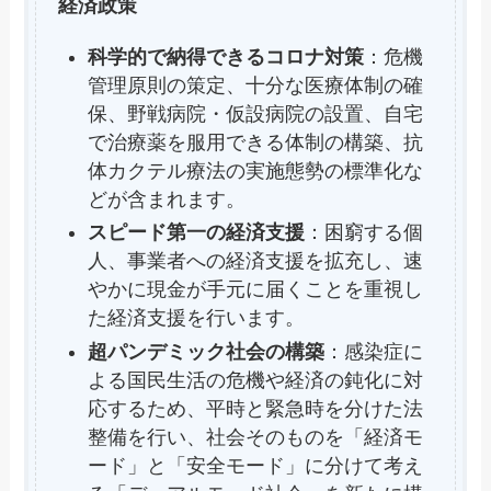
経済政策
科学的で納得できるコロナ対策
：危機
管理原則の策定、十分な医療体制の確
保、野戦病院・仮設病院の設置、自宅
で治療薬を服用できる体制の構築、抗
体カクテル療法の実施態勢の標準化な
どが含まれます。
スピード第一の経済支援
：困窮する個
人、事業者への経済支援を拡充し、速
やかに現金が手元に届くことを重視し
た経済支援を行います。
超パンデミック社会の構築
：感染症に
よる国民生活の危機や経済の鈍化に対
応するため、平時と緊急時を分けた法
整備を行い、社会そのものを「経済モ
ード」と「安全モード」に分けて考え