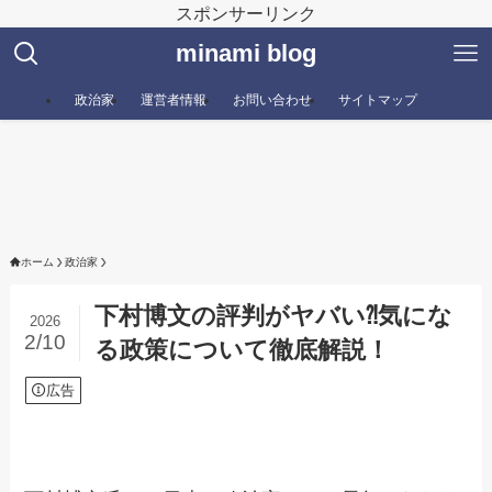
スポンサーリンク
minami blog
政治家
運営者情報
お問い合わせ
サイトマップ
ホーム
政治家
下村博文の評判がヤバい⁈気にな
2026
2/10
る政策について徹底解説！
広告