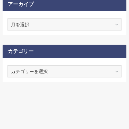
アーカイブ
ア
ー
カ
イ
ブ
カテゴリー
カ
テ
ゴ
リ
ー