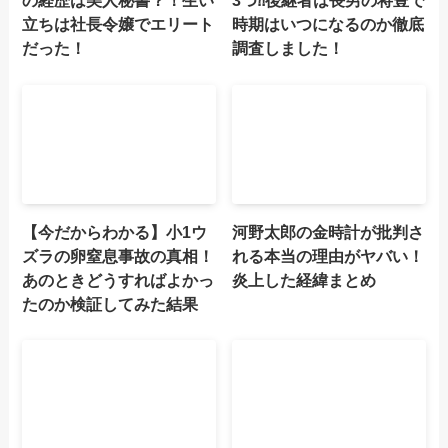
の経歴は美人秘書？！生い
3つ⁈後継者は長男の将豊で
立ちは社長令嬢でエリート
時期はいつになるのか徹底
だった！
調査しました！
【今だからわかる】小1ウ
河野太郎の金時計が批判さ
ズラの卵窒息事故の真相！
れる本当の理由がヤバい！
あのときどうすればよかっ
炎上した経緯まとめ
たのか検証してみた結果