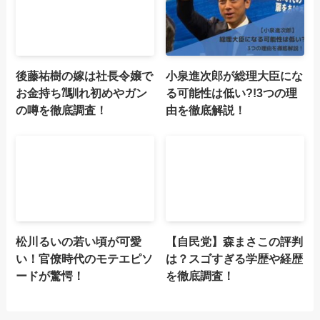
後藤祐樹の嫁は社長令嬢で
小泉進次郎が総理大臣にな
お金持ち⁈馴れ初めやガン
る可能性は低い?!3つの理
の噂を徹底調査！
由を徹底解説！
松川るいの若い頃が可愛
【自民党】森まさこの評判
い！官僚時代のモテエピソ
は？スゴすぎる学歴や経歴
ードが驚愕！
を徹底調査！