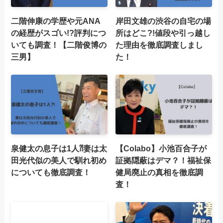
二階伸康の学歴や元ANA
岸田文雄の渋谷の自宅の場
の経歴がスゴい!?評判につ
所はどこ?!値段や引っ越し
いても調査！【二階俊博の
た理由を徹底調査しまし
三男】
た！
泉健太の息子は1人⁈妻は太
【Colabo】小池百合子が
田光代似の美人で馴れ初め
証拠隠蔽はデマ？！福祉保
についても徹底調査！
健局廃止の真相を徹底調
査！