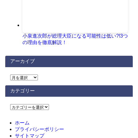
小泉進次郎が総理大臣になる可能性は低い?!3つ
の理由を徹底解説！
アーカイブ
ア
ー
カ
カテゴリー
イ
ブ
カ
テ
ゴ
ホーム
リ
プライバシーポリシー
ー
サイトマップ