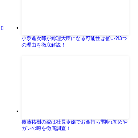
小泉進次郎が総理大臣になる可能性は低い?!3つ
の理由を徹底解説！
後藤祐樹の嫁は社長令嬢でお金持ち⁈馴れ初めや
ガンの噂を徹底調査！