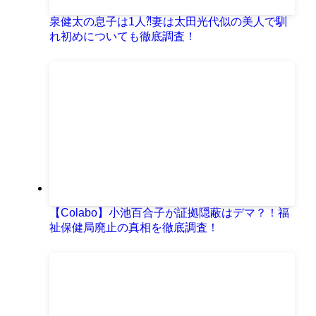
泉健太の息子は1人⁈妻は太田光代似の美人で馴
れ初めについても徹底調査！
【Colabo】小池百合子が証拠隠蔽はデマ？！福
祉保健局廃止の真相を徹底調査！