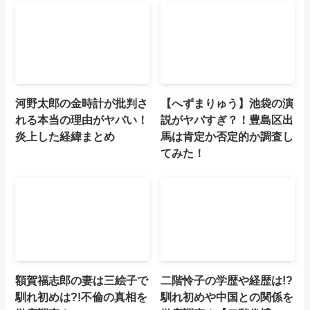
河野太郎の金時計が批判さ
【へずまりゅう】池袋の演
れる本当の理由がヤバい！
説がヤバすぎ？！豊島区出
炎上した経緯まとめ
馬は肯定か否定的か調査し
てみた！
額賀福志郎の妻は三絵子で
二階怜子の学歴や経歴は!?
馴れ初めは?!不倫の真相を
馴れ初めや中国との関係を