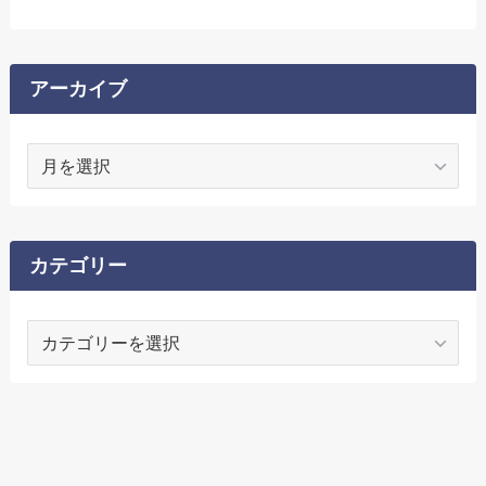
アーカイブ
ア
ー
カ
イ
ブ
カテゴリー
カ
テ
ゴ
リ
ー