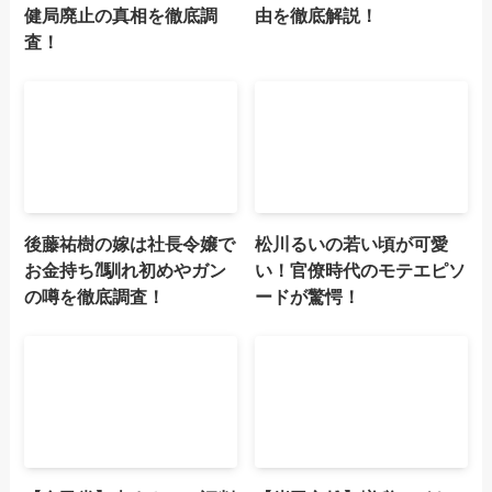
健局廃止の真相を徹底調
由を徹底解説！
査！
後藤祐樹の嫁は社長令嬢で
松川るいの若い頃が可愛
お金持ち⁈馴れ初めやガン
い！官僚時代のモテエピソ
の噂を徹底調査！
ードが驚愕！