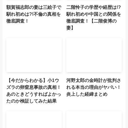
額賀福志郎の妻は三絵子で
二階怜子の学歴や経歴は!?
馴れ初めは?!不倫の真相を
馴れ初めや中国との関係を
徹底調査！
徹底調査！【二階俊博の
妻】
【今だからわかる】小1ウ
河野太郎の金時計が批判さ
ズラの卵窒息事故の真相！
れる本当の理由がヤバい！
あのときどうすればよかっ
炎上した経緯まとめ
たのか検証してみた結果