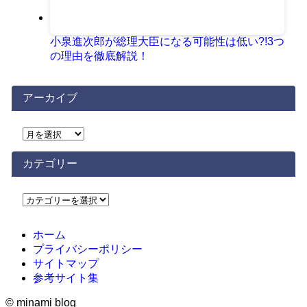
小泉進次郎が総理大臣になる可能性は低い?!3つ
の理由を徹底解説！
アーカイブ
ア
ー
カ
カテゴリー
イ
ブ
カ
テ
ゴ
ホーム
リ
プライバシーポリシー
ー
サイトマップ
参考サイト集
©
minami blog