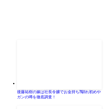
後藤祐樹の嫁は社長令嬢でお金持ち⁈馴れ初めや
ガンの噂を徹底調査！