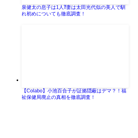
泉健太の息子は1人⁈妻は太田光代似の美人で馴
れ初めについても徹底調査！
【Colabo】小池百合子が証拠隠蔽はデマ？！福
祉保健局廃止の真相を徹底調査！