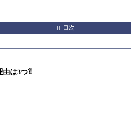
目次
由は3つ⁈