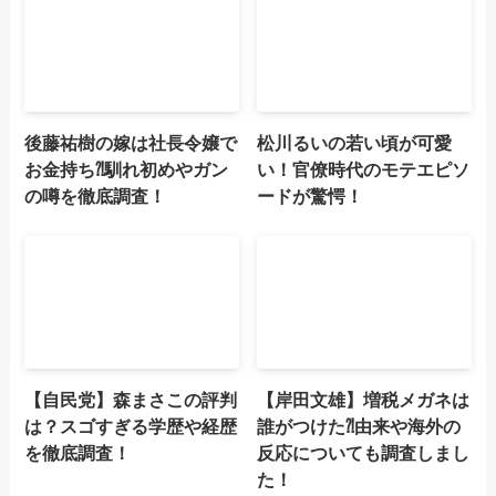
後藤祐樹の嫁は社長令嬢で
松川るいの若い頃が可愛
お金持ち⁈馴れ初めやガン
い！官僚時代のモテエピソ
の噂を徹底調査！
ードが驚愕！
【自民党】森まさこの評判
【岸田文雄】増税メガネは
は？スゴすぎる学歴や経歴
誰がつけた⁈由来や海外の
を徹底調査！
反応についても調査しまし
た！