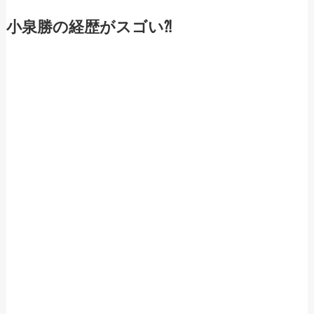
小泉勝の経歴がスゴい⁈