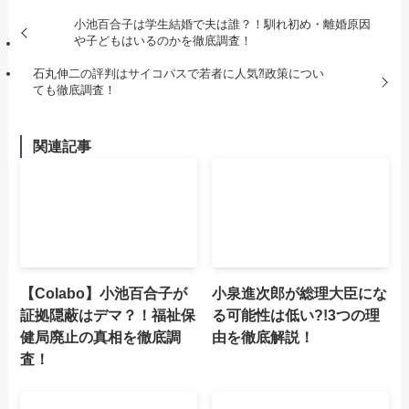
小池百合子は学生結婚で夫は誰？！馴れ初め・離婚原因
や子どもはいるのかを徹底調査！
石丸伸二の評判はサイコパスで若者に人気⁈政策につい
ても徹底調査！
関連記事
【Colabo】小池百合子が
小泉進次郎が総理大臣にな
証拠隠蔽はデマ？！福祉保
る可能性は低い?!3つの理
健局廃止の真相を徹底調
由を徹底解説！
査！