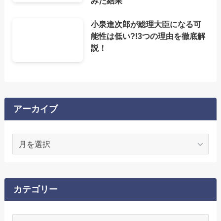
みた結果
小泉進次郎が総理大臣になる可
能性は低い?!3つの理由を徹底解
説！
アーカイブ
ア
ー
カ
イ
ブ
カテゴリー
カ