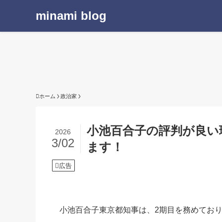
minami blog
ホーム
政治家
小池百合子の評判が良い
2026
3/02
ます！
広告
小池百合子東京都知事は、2期目を務めてお