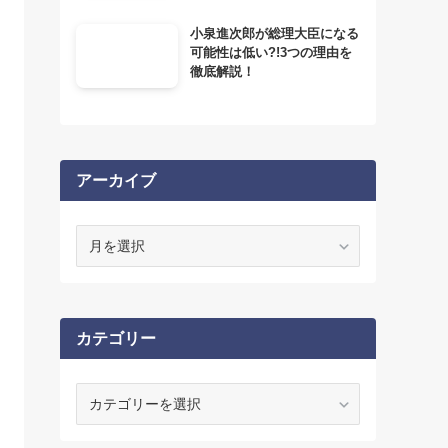
小泉進次郎が総理大臣になる
可能性は低い?!3つの理由を
徹底解説！
アーカイブ
ア
ー
カ
イ
ブ
カテゴリー
カ
テ
ゴ