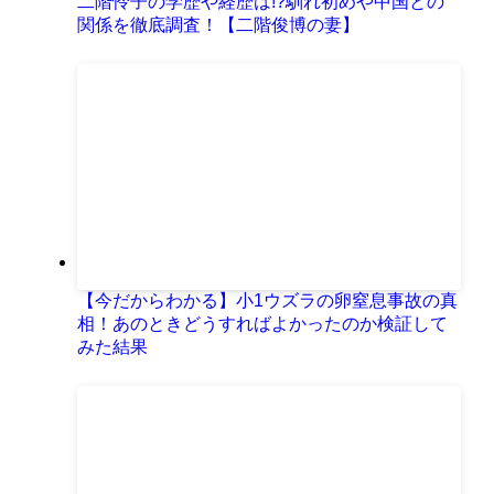
二階怜子の学歴や経歴は!?馴れ初めや中国との
関係を徹底調査！【二階俊博の妻】
【今だからわかる】小1ウズラの卵窒息事故の真
相！あのときどうすればよかったのか検証して
みた結果