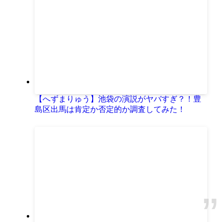
【へずまりゅう】池袋の演説がヤバすぎ？！豊
島区出馬は肯定か否定的か調査してみた！