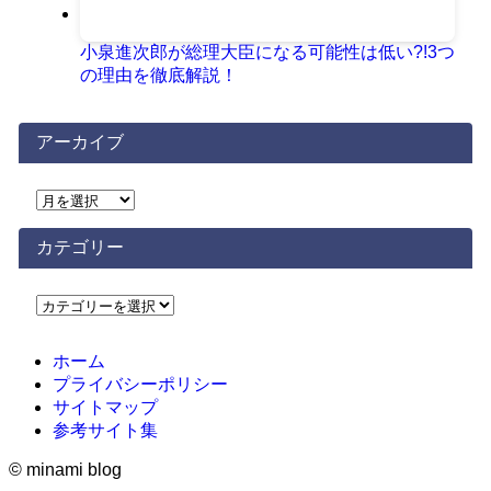
小泉進次郎が総理大臣になる可能性は低い?!3つ
の理由を徹底解説！
アーカイブ
ア
ー
カ
カテゴリー
イ
ブ
カ
テ
ゴ
ホーム
リ
プライバシーポリシー
ー
サイトマップ
参考サイト集
©
minami blog