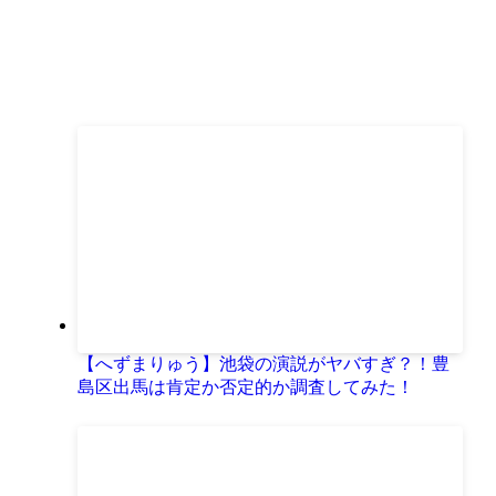
【へずまりゅう】池袋の演説がヤバすぎ？！豊
島区出馬は肯定か否定的か調査してみた！