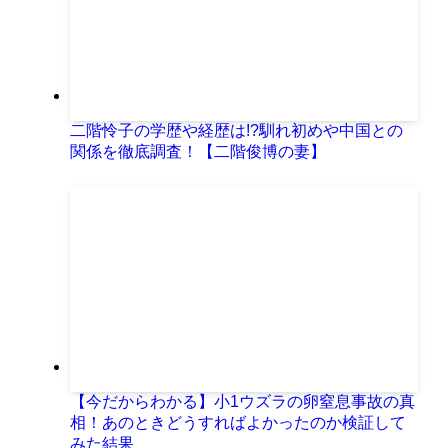
二階怜子の学歴や経歴は!?馴れ初めや中国との
関係を徹底調査！【二階俊博の妻】
【今だからわかる】小1ウズラの卵窒息事故の真
相！あのときどうすればよかったのか検証して
みた結果