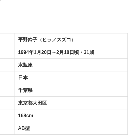
？
平野鈴子（ヒラノスズコ
）
1994年1月20日～2月18日頃・31歳
水瓶座
日本
千葉県
東京都大田区
168cm
A
B型