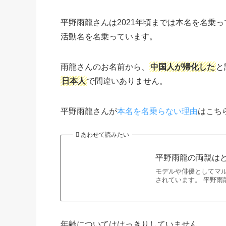
平野雨龍さんは2021年頃までは本名を名乗
活動名を名乗っています。
雨龍さんのお名前から、
中国人が帰化した
と
日本人
で間違いありません。
平野雨龍さんが
本名を名乗らない理由
はこち
あわせて読みたい
平野雨龍の両親は
モデルや俳優としてマ
されています。 平野
年齢についてははっきりしていません。