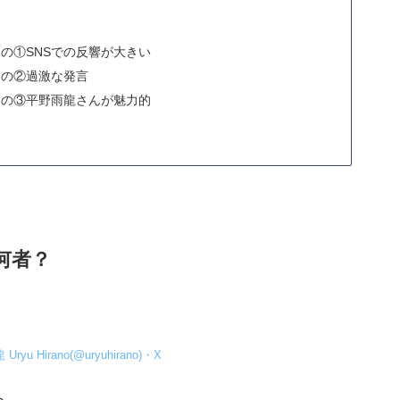
！
の①SNSでの反響が大きい
その②過激な発言
その③平野雨龍さんが魅力的
何者？
yu Hirano(@uryuhirano)・X