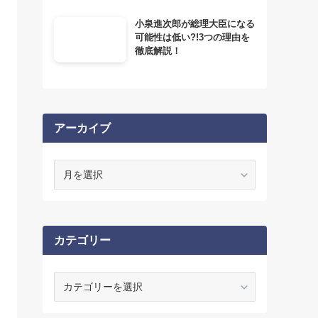
小泉進次郎が総理大臣になる
可能性は低い?!3つの理由を
徹底解説！
アーカイブ
ア
ー
カ
イ
ブ
カテゴリー
カ
テ
ゴ