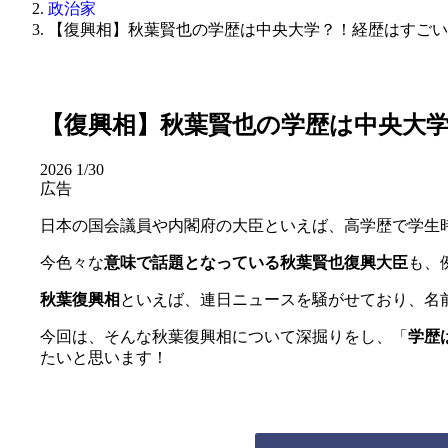
政治家
【復興相】秋葉賢也の学歴は中央大学？！経歴はすごい
【復興相】秋葉賢也の学歴は中央大
2026
1/30
広告
日本の国会議員や内閣府の大臣といえば、高学歴で学生
今色々な
意味で話題となっている秋葉賢也復興大臣
も、
秋葉復興
相
といえば、連日ニュースを騒がせており、名
今回は、そんな秋葉復興相について深掘りをし、「
学歴
たいと思います！