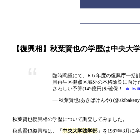
【復興相】秋葉賢也の学歴は中央大
臨時閣議にて、R５年度の復興庁一括計
興再生区拠点区域外の本格除染に向けた
さわしい予算(145億円)を確保！
pic.tw
— 秋葉賢也(あきばけんや) (@akibakeny
秋葉賢也復興相の学歴について調査してみました。
秋葉賢也復興相は、「
中央大学法学部
」を1987年3月