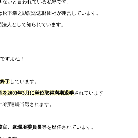
きないと言われている私塾です。
は松下幸之助記念志財団社が運営しています。
団法人として知られています。
率ですよね！
！
に終了
しています。
を2003年3月に単位取得満期退学
されています！
に3期連続当選されます。
務官、衆環境委員長
等を歴任されています。