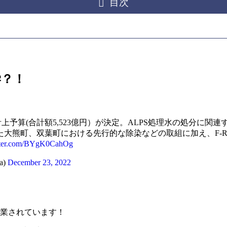
目次
学？！
上予算(合計額5,523億円）が決定。ALPS処理水の処分に関
大熊町、双葉町における先行的な除染などの取組に加え、F-R
itter.com/BYgK0CahOg
a)
December 23, 2022
に卒業されています！