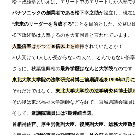
松下政経塾といえば、エリート中のエリートしか入塾で
パナソニックの創業者である
松下幸之助
が設立し、現在
“
未来のリーダーを育成する
”ことを目的とした、公益財
松下政経塾は入塾するのも大変困難と言われています。
入塾倍率
はかつて
30倍以上
を維持
されていたとか！
30人受けて1人しか受からないなんて、とんでもない倍
さらに、秋葉復興相の
最終学歴はなんと大学院
なのです
東北大学大学院の法学研究科博士前期課程を1998年3月
それだけではなく、
東北大学大学院の法学研究科博士課程
その後は東北福祉大学講師などを経て、宮城県議会議員
そして、
衆議院議員には
7
期連続当選
。
首相補佐官、厚生労働副大臣、復興副大臣、総務大臣政