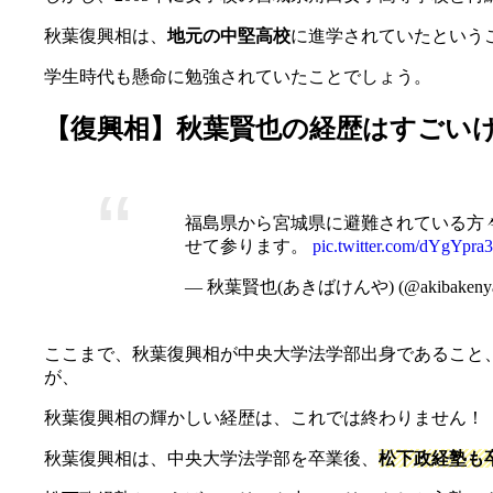
秋葉復興相は、
地元の中堅高校
に進学されていたという
学生時代も懸命に勉強されていたことでしょう。
【復興相】秋葉賢也の経歴はすごい
福島県から宮城県に避難されている方
せて参ります。
pic.twitter.com/dYgYpra
— 秋葉賢也(あきばけんや) (@akibakeny
ここまで、秋葉復興相が中央大学法学部出身であること
が、
秋葉復興相の輝かしい経歴は、これでは終わりません！
秋葉復興相は、中央大学法学部を卒業後、
松下政経塾も