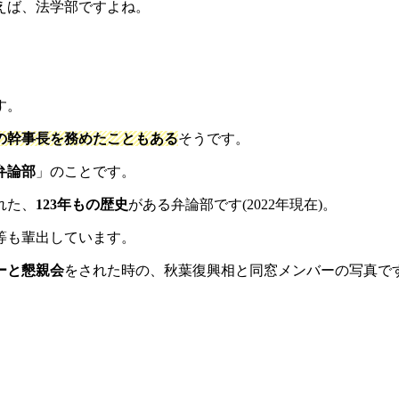
えば、法学部ですよね。
す。
の幹事長を務めたこともある
そうです。
弁論部
」のことです。
れた、
123
年
も
の歴史
がある弁論部です(2022年現在)。
等も輩出しています。
ーと懇親会
をされた時の、秋葉復興相と同窓メンバーの写真で